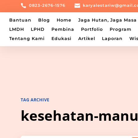

0823-2676-1576

karyalestariw@gmail.
Bantuan
Blog
Home
Jaga Hutan, Jaga Mas
LMDH
LPHD
Pembina
Portfolio
Program
Tentang Kami
Edukasi
Artikel
Laporan
Wi
TAG ARCHIVE
kesehatan-manu