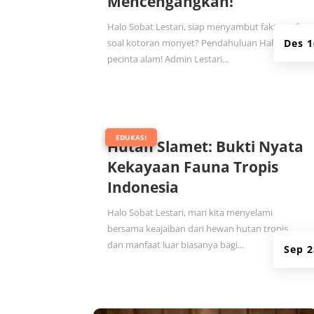
Mencengangkan!
Halo Sobat Lestari, siap menyambut fakta unik
soal kotoran monyet? Pendahuluan Halo, para
Des 1
pecinta alam! Admin Lestari...
|
EDUKASI
Hutan Slamet: Bukti Nyata
Kekayaan Fauna Tropis
Indonesia
Halo Sobat Lestari, mari kita menyelami
bersama keajaiban dari hewan hutan tropis
dan manfaat luar biasanya bagi...
Sep 2