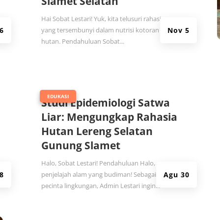
Slamet Selatan
Hai Sobat Lestari! Yuk, kita telusuri rahasia
6
yang tersembunyi dalam nutrisi kotoran satwa
Nov 5
hutan. Pendahuluan Sobat...
|
EDUKASI
Studi Epidemiologi Satwa
Liar: Mengungkap Rahasia
Hutan Lereng Selatan
Gunung Slamet
Halo, Sobat Lestari! Pendahuluan Halo,
8
penjelajah alam yang budiman! Sebagai
Agu 30
pecinta lingkungan, Admin Lestari ingin...