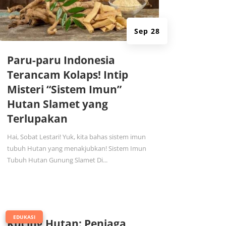
Sep 28
Paru-paru Indonesia
Terancam Kolaps! Intip
Misteri “Sistem Imun”
Hutan Slamet yang
Terlupakan
Hai, Sobat Lestari! Yuk, kita bahas sistem imun
tubuh Hutan yang menakjubkan! Sistem Imun
Tubuh Hutan Gunung Slamet Di...
|
EDUKASI
Kucing Hutan: Penjaga