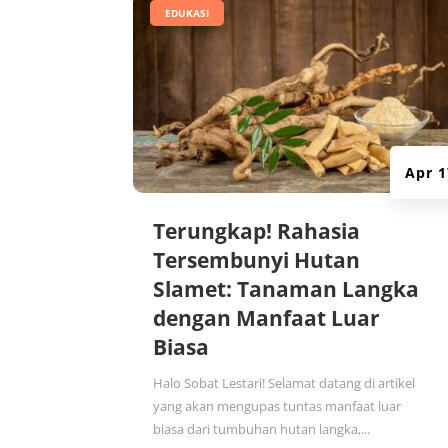
|
EDUKASI
Apr 1
Terungkap! Rahasia
Tersembunyi Hutan
Slamet: Tanaman Langka
dengan Manfaat Luar
Biasa
Halo Sobat Lestari! Selamat datang di artikel
yang akan mengupas tuntas manfaat luar
biasa dari tumbuhan hutan langka,...