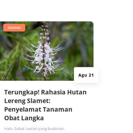
|
EDUKASI
Agu 21
Terungkap! Rahasia Hutan
Lereng Slamet:
Penyelamat Tanaman
Obat Langka
Halo, Sobat Lestari yang budiman,