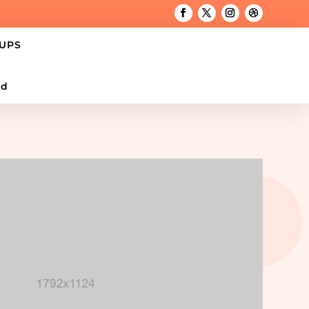
UPS
ed