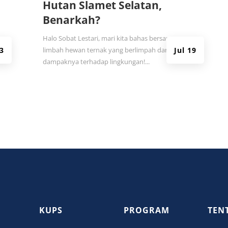
Hutan Slamet Selatan,
Benarkah?
Halo Sobat Lestari, mari kita bahas bersama
3
limbah hewan ternak yang berlimpah dan
Jul 19
dampaknya terhadap lingkungan!...
KUPS
PROGRAM
TEN