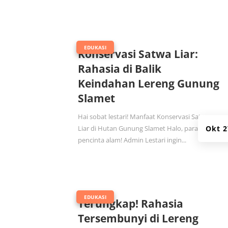
|
EDUKASI
Konservasi Satwa Liar:
Rahasia di Balik
Keindahan Lereng Gunung
Slamet
Hai sobat lestari! Manfaat Konservasi Satwa
Liar di Hutan Gunung Slamet Halo, para
Okt 2
pencinta alam! Admin Lestari ingin...
|
EDUKASI
Terungkap! Rahasia
Tersembunyi di Lereng