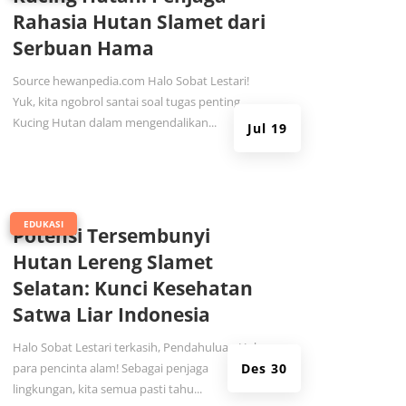
Rahasia Hutan Slamet dari
Serbuan Hama
Source hewanpedia.com Halo Sobat Lestari!
Yuk, kita ngobrol santai soal tugas penting
Kucing Hutan dalam mengendalikan...
Jul 19
|
EDUKASI
Potensi Tersembunyi
Hutan Lereng Slamet
Selatan: Kunci Kesehatan
Satwa Liar Indonesia
Halo Sobat Lestari terkasih, Pendahuluan Halo,
para pencinta alam! Sebagai penjaga
Des 30
lingkungan, kita semua pasti tahu...