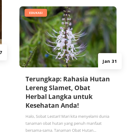
|
EDUKASI
7
Jan 31
Terungkap: Rahasia Hutan
Lereng Slamet, Obat
Herbal Langka untuk
Kesehatan Anda!
Halo, Sobat Lestari! Mari kita menyelami dunia
tanaman obat hutan yang penuh manfaat
bersama-sama. Tanaman Obat Hutan...