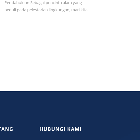
Pendahuluan Sebagai pencinta alam yang
peduli pada pelestarian lingkungan, mari kita...
TANG
HUBUNGI KAMI