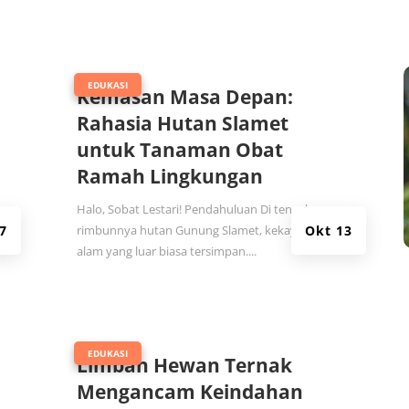
|
EDUKASI
Kemasan Masa Depan:
Rahasia Hutan Slamet
untuk Tanaman Obat
Ramah Lingkungan
Halo, Sobat Lestari! Pendahuluan Di tengah
7
rimbunnya hutan Gunung Slamet, kekayaan
Okt 13
alam yang luar biasa tersimpan....
|
EDUKASI
Limbah Hewan Ternak
Mengancam Keindahan