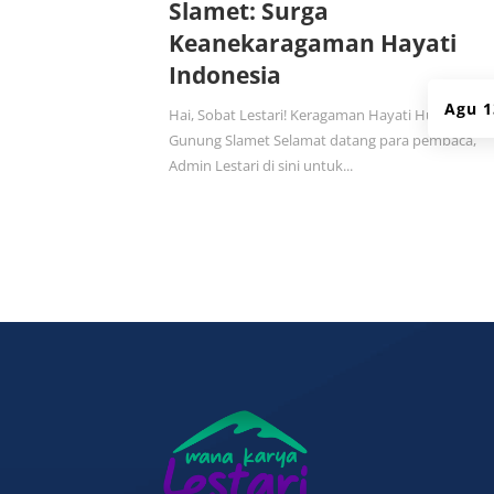
Slamet: Surga
Keanekaragaman Hayati
Indonesia
Agu 1
Hai, Sobat Lestari! Keragaman Hayati Hutan
Gunung Slamet Selamat datang para pembaca,
Admin Lestari di sini untuk...