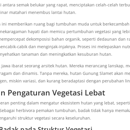
i antara semak belukar yang rapat, menciptakan celah-celah terb
nar matahari menembus lantai hutan.
a ini memberikan ruang bagi tumbuhan muda untuk berkecambah
ekaragaman hayati dan memicu pertumbuhan vegetasi yang lebih
 mempercepat dekomposisi bahan organik, seperti dedaunan dan r
ncabik-cabik dan menginjak-injaknya. Proses ini melepaskan nutr
enyehatkan tanaman dan meningkatkan kesuburan hutan.
 Jawa ibarat seorang arsitek hutan. Mereka merancang lanskap, m
eragam dan dinamis. Tanpa mereka, hutan Gunung Slamet akan me
gen, miskin variasi, dan kurang beradaptasi dengan perubahan li
n Pengaturan Vegetasi Lebat
eran penting dalam mengatur ekosistem hutan yang lebat, seperti
 Sebagai herbivora pemakan tumbuhan, badak tidak hanya mema
ngaruhi struktur vegetasi secara keseluruhan.
Badak pada Struktur Vegetasi