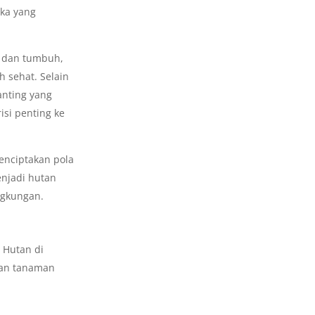
uka yang
 dan tumbuh,
 sehat. Selain
anting yang
isi penting ke
enciptakan pola
njadi hutan
ngkungan.
 Hutan di
kan tanaman