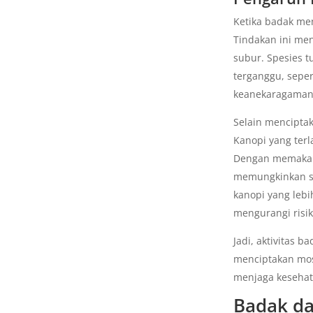
Ketika badak me
Tindakan ini me
subur. Spesies 
terganggu, sepe
keanekaragaman 
Selain mencipta
Kanopi yang ter
Dengan memakan
memungkinkan s
kanopi yang leb
mengurangi risi
Jadi, aktivitas
menciptakan mos
menjaga kesehat
Badak da