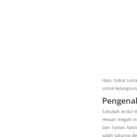
Halo, Sobat Lest
untuk kelangsun
Pengena
Tahukah Anda? B
Hewan megah ini
dan Taman Nasio
salah satunya de