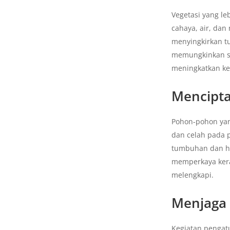
Vegetasi yang l
cahaya, air, dan
menyingkirkan t
memungkinkan sp
meningkatkan ke
Mencipta
Pohon-pohon yan
dan celah pada p
tumbuhan dan he
memperkaya kera
melengkapi.
Menjaga
Kegiatan pengat