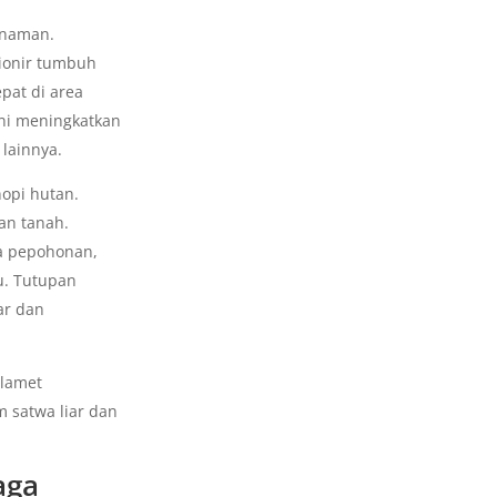
anaman.
ionir tumbuh
pat di area
ini meningkatkan
lainnya.
opi hutan.
an tanah.
a pepohonan,
u. Tutupan
ar dan
Slamet
 satwa liar dan
aga