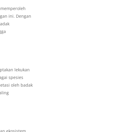
k memperoleh
ngan ini. Dengan
badak
gga
ptakan lekukan
agai spesies
etasi oleh badak
aling
gan ekosistem