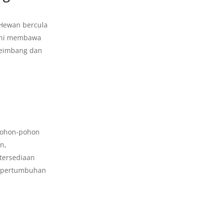
 Hewan bercula
 ini membawa
 seimbang dan
pohon-pohon
n,
tersediaan
n pertumbuhan