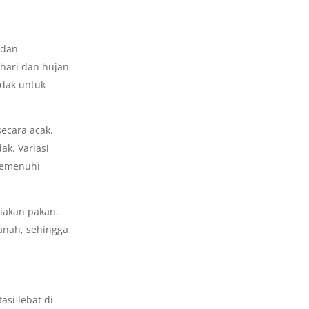
 dan
hari dan hujan
adak untuk
ecara acak.
ak. Variasi
 memenuhi
iakan pakan.
anah, sehingga
si lebat di