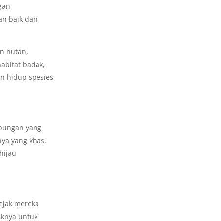
ngan
an baik dan
an hutan,
abitat badak,
an hidup spesies
ubungan yang
nya yang khas,
hijau
jejak mereka
uknya untuk