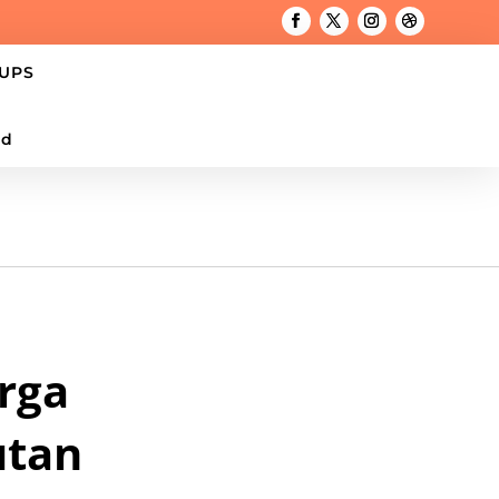
UPS
ed
rga
utan