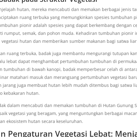
njelajah hutan, mereka mencabuti dan memakan berbagai jenis t
nciptakan ruang terbuka yang memungkinkan spesies tumbuhan p
tumbuhan pionir adalah spesies yang dapat berkembang dengan ce
rti rumput, semak, dan pohon muda. Kehadiran tumbuhan pionir 
vegetasi hutan dan memberikan sumber makanan bagi satwa liar 
kan ruang terbuka, badak juga membantu mengurangi tutupan kan
lalu lebat dapat menghambat pertumbuhan tumbuhan di permuka
 tumbuhan di bawah kanopi, badak memperbesar celah di antar
inar matahari masuk dan merangsang pertumbuhan vegetasi bar
ih jarang juga membuat hutan lebih mudah ditembus bagi satwa li
ko kebakaran hutan.
 badak dalam mencabuti dan memakan tumbuhan di Hutan Gunung 
aik vegetasi yang beragam, yang menguntungkan berbagai macam
an ekosistem hutan secara keseluruhan.
n Pengaturan Vegetasi Lebat: Menj