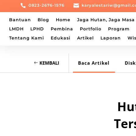

0823-2676-1576

karyalestariw@gmail.
Bantuan
Blog
Home
Jaga Hutan, Jaga Mas
LMDH
LPHD
Pembina
Portfolio
Program
Tentang Kami
Edukasi
Artikel
Laporan
Wi
KEMBALI
Baca Artikel
Disk
Hu
Ter