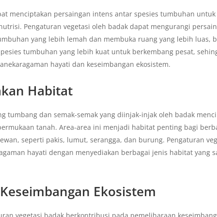
ebat menciptakan persaingan intens antar spesies tumbuhan untu
 nutrisi. Pengaturan vegetasi oleh badak dapat mengurangi persai
umbuhan yang lebih lemah dan membuka ruang yang lebih luas, 
esies tumbuhan yang lebih kuat untuk berkembang pesat, sehin
anekaragaman hayati dan keseimbangan ekosistem.
kan Habitat
g tumbang dan semak-semak yang diinjak-injak oleh badak menci
ermukaan tanah. Area-area ini menjadi habitat penting bagi berb
wan, seperti pakis, lumut, serangga, dan burung. Pengaturan veg
gaman hayati dengan menyediakan berbagai jenis habitat yang s
 Keseimbangan Ekosistem
uran vegetasi badak berkontribusi pada pemeliharaan keseimban