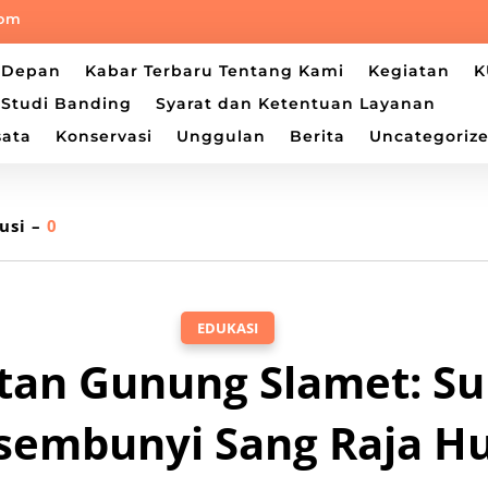
com
a Depan
Kabar Terbaru Tentang Kami
Kegiatan
K
Studi Banding
Syarat dan Ketentuan Layanan
sata
Konservasi
Unggulan
Berita
Uncategoriz
usi –
0
EDUKASI
tan Gunung Slamet: Su
sembunyi Sang Raja H