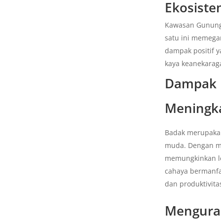
Ekosist
Kawasan Gunung 
satu ini memega
dampak positif 
kaya keanekarag
Dampak 
Meningka
Badak merupaka
muda. Dengan m
memungkinkan le
cahaya bermanfa
dan produktivita
Menguran