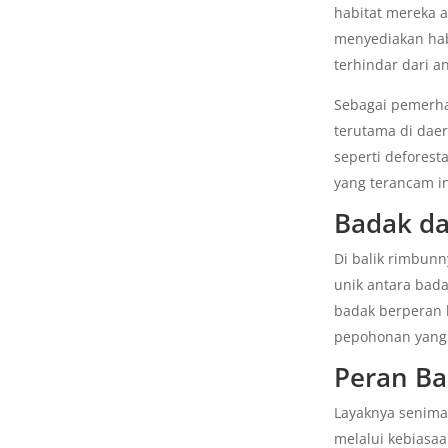
habitat mereka a
menyediakan hab
terhindar dari 
Sebagai pemerhat
terutama di daer
seperti defores
yang terancam in
Badak da
Di balik rimbun
unik antara bada
badak berperan 
pepohonan yang 
Peran Ba
Layaknya senima
melalui kebiasa