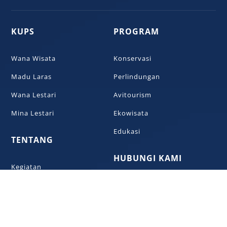
KUPS
PROGRAM
Wana Wisata
Konservasi
Madu Laras
Perlindungan
Wana Lestari
Avitourism
Mina Lestari
Ekowisata
Edukasi
TENTANG
HUBUNGI KAMI
Kegiatan
+6285747717445
Pembina
Bantuan
karyalestariw@gmail.com
Laporan