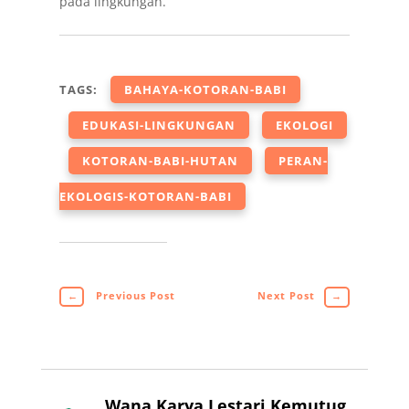
pada lingkungan.
TAGS:
BAHAYA-KOTORAN-BABI
EDUKASI-LINGKUNGAN
EKOLOGI
KOTORAN-BABI-HUTAN
PERAN-
EKOLOGIS-KOTORAN-BABI
←
Previous Post
Next Post
→
Wana Karya Lestari Kemutug