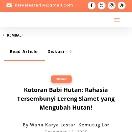

karyalestariw@gmail.com
KEMBALI
Read Article
Diskusi –
0
EDUKASI
Kotoran Babi Hutan: Rahasia
Tersembunyi Lereng Slamet yang
Mengubah Hutan!
By
Wana Karya Lestari Kemutug Lor
Desember 13, 2025