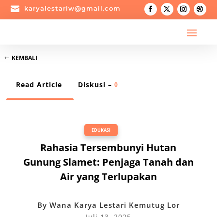

karyalestariw@gmail.com
KEMBALI
Read Article
Diskusi –
0
EDUKASI
Rahasia Tersembunyi Hutan
Gunung Slamet: Penjaga Tanah dan
Air yang Terlupakan
By
Wana Karya Lestari Kemutug Lor
Juli 13, 2025