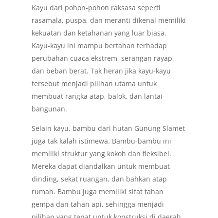
Kayu dari pohon-pohon raksasa seperti
rasamala, puspa, dan meranti dikenal memiliki
kekuatan dan ketahanan yang luar biasa.
Kayu-kayu ini mampu bertahan terhadap
perubahan cuaca ekstrem, serangan rayap,
dan beban berat. Tak heran jika kayu-kayu
tersebut menjadi pilihan utama untuk
membuat rangka atap, balok, dan lantai
bangunan.
Selain kayu, bambu dari hutan Gunung Slamet
juga tak kalah istimewa. Bambu-bambu ini
memiliki struktur yang kokoh dan fleksibel.
Mereka dapat diandalkan untuk membuat
dinding, sekat ruangan, dan bahkan atap
rumah. Bambu juga memiliki sifat tahan
gempa dan tahan api, sehingga menjadi
pilihan yang tepat untuk konstruksi di daerah