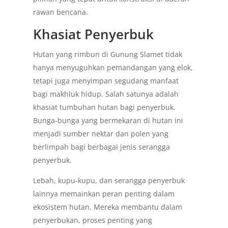
rawan bencana.
Khasiat Penyerbuk
Hutan yang rimbun di Gunung Slamet tidak
hanya menyuguhkan pemandangan yang elok,
tetapi juga menyimpan segudang manfaat
bagi makhluk hidup. Salah satunya adalah
khasiat tumbuhan hutan bagi penyerbuk.
Bunga-bunga yang bermekaran di hutan ini
menjadi sumber nektar dan polen yang
berlimpah bagi berbagai jenis serangga
penyerbuk.
Lebah, kupu-kupu, dan serangga penyerbuk
lainnya memainkan peran penting dalam
ekosistem hutan. Mereka membantu dalam
penyerbukan, proses penting yang