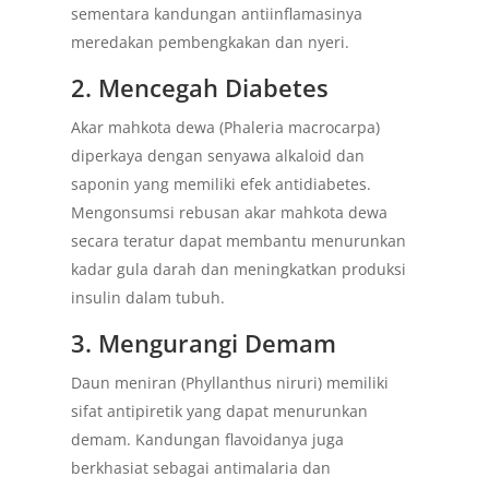
sementara kandungan antiinflamasinya
meredakan pembengkakan dan nyeri.
2. Mencegah Diabetes
Akar mahkota dewa (Phaleria macrocarpa)
diperkaya dengan senyawa alkaloid dan
saponin yang memiliki efek antidiabetes.
Mengonsumsi rebusan akar mahkota dewa
secara teratur dapat membantu menurunkan
kadar gula darah dan meningkatkan produksi
insulin dalam tubuh.
3. Mengurangi Demam
Daun meniran (Phyllanthus niruri) memiliki
sifat antipiretik yang dapat menurunkan
demam. Kandungan flavoidanya juga
berkhasiat sebagai antimalaria dan