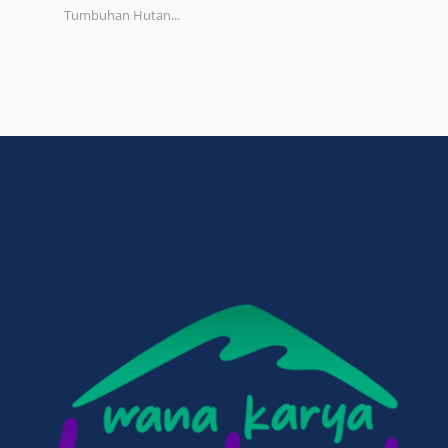
Tumbuhan Hutan...