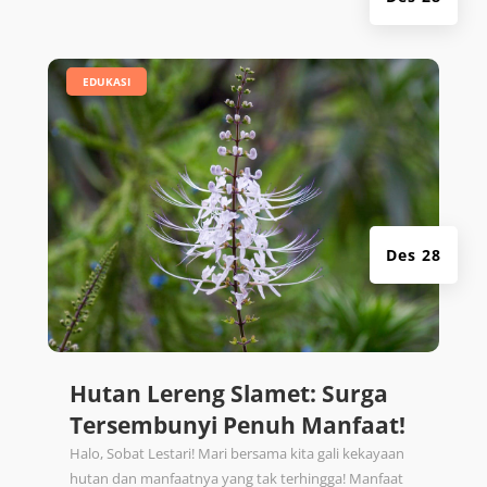
|
EDUKASI
Des 28
Hutan Lereng Slamet: Surga
Tersembunyi Penuh Manfaat!
Halo, Sobat Lestari! Mari bersama kita gali kekayaan
hutan dan manfaatnya yang tak terhingga! Manfaat