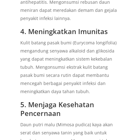
antihepatitis. Mengonsumsi rebusan daun
meniran dapat meredakan demam dan gejala
penyakit infeksi lainnya.
4. Meningkatkan Imunitas
Kulit batang pasak bumi (Eurycoma longifolia)
mengandung senyawa alkaloid dan glikosida
yang dapat meningkatkan sistem kekebalan
tubuh. Mengonsumsi ekstrak kulit batang
pasak bumi secara rutin dapat membantu
mencegah berbagai penyakit infeksi dan
meningkatkan daya tahan tubuh.
5. Menjaga Kesehatan
Pencernaan
Daun putri malu (Mimosa pudica) kaya akan
serat dan senyawa tanin yang baik untuk