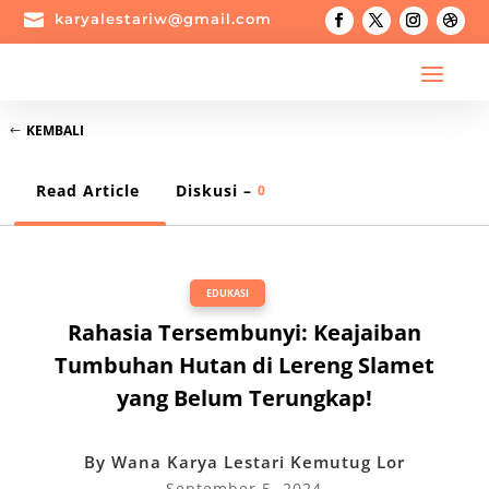

karyalestariw@gmail.com
KEMBALI
Read Article
Diskusi –
0
EDUKASI
Rahasia Tersembunyi: Keajaiban
Tumbuhan Hutan di Lereng Slamet
yang Belum Terungkap!
By
Wana Karya Lestari Kemutug Lor
September 5, 2024