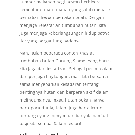
sumber makanan bagi hewan herbivora,
sementara buah-buahan yang jatuh menarik
perhatian hewan pemakan buah. Dengan
menjaga kelestarian tumbuhan hutan, kita
juga menjaga keberlangsungan hidup satwa
liar yang bergantung padanya.
Nah, itulah beberapa contoh khasiat
tumbuhan hutan Gunung Slamet yang harus
kita jaga dan lestarikan. Sebagai pecinta alam
dan penjaga lingkungan, mari kita bersama-
sama menyebarkan kesadaran tentang
pentingnya hutan dan berperan aktif dalam
melindunginya. Ingat, hutan bukan hanya
paru-paru dunia, tetapi juga harta karun
berharga yang menyimpan banyak manfaat
bagi kita semua. Salam lestari!