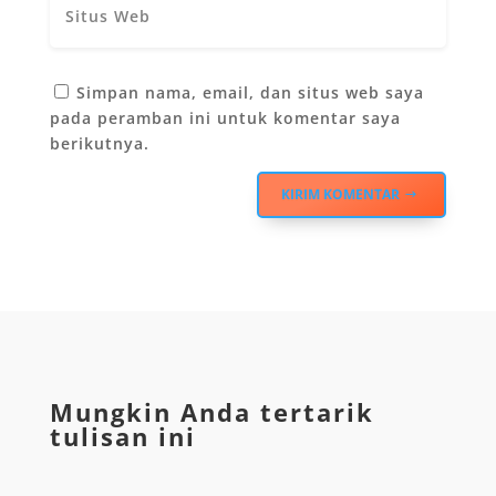
Simpan nama, email, dan situs web saya
pada peramban ini untuk komentar saya
berikutnya.
KIRIM KOMENTAR
Mungkin Anda tertarik
tulisan ini