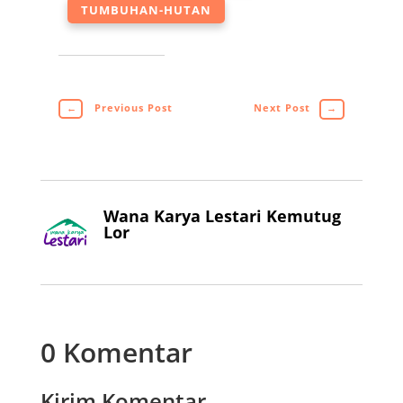
TUMBUHAN-HUTAN
←
Previous Post
Next Post
→
Wana Karya Lestari Kemutug
Lor
0 Komentar
Kirim Komentar