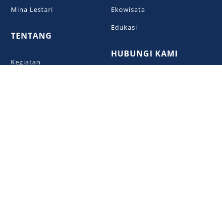
Mina Lestari
Ekowisata
Edukasi
TENTANG
HUBUNGI KAMI
Kegiatan
+6285747717445
Pembina
Bantuan
karyalestariw@gmail.com
Laporan
Desa Kemutug Lor,
Studi Banding
Kecamatan Baturraden,
Kabupaten Banyumas
LPHD
LMDH