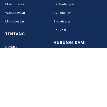
Madu Laras
Perlindungan
Wana Lestari
Avitourism
Mina Lestari
Ekowisata
Edukasi
TENTANG
HUBUNGI KAMI
Kegiatan
+6285747717445
Pembina
Bantuan
karyalestariw@gmail.com
Laporan
Desa Kemutug Lor,
Studi Banding
Kecamatan Baturraden,
Kabupaten Banyumas
LPHD
LMDH