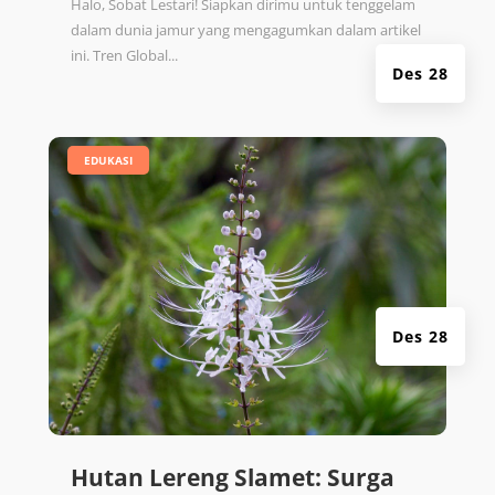
Halo, Sobat Lestari! Siapkan dirimu untuk tenggelam
dalam dunia jamur yang mengagumkan dalam artikel
ini. Tren Global...
Des 28
|
EDUKASI
Des 28
Hutan Lereng Slamet: Surga