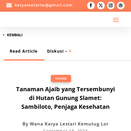

karyalestariw@gmail.com
KEMBALI
Read Article
Diskusi –
0
EDUKASI
Tanaman Ajaib yang Tersembunyi
di Hutan Gunung Slamet:
Sambiloto, Penjaga Kesehatan
By
Wana Karya Lestari Kemutug Lor
September 18, 2024