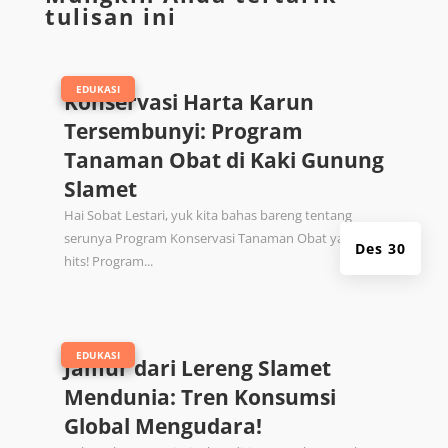
tulisan ini
|
EDUKASI
Konservasi Harta Karun
Tersembunyi: Program
Tanaman Obat di Kaki Gunung
Slamet
Hai Sobat Lestari, yuk kita bahas bareng tentang
serunya Program Konservasi Tanaman Obat yang lagi
Des 30
hits! Program...
|
EDUKASI
Jamur dari Lereng Slamet
Mendunia: Tren Konsumsi
Global Mengudara!