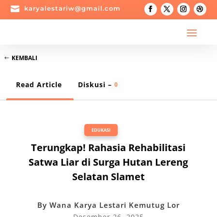

karyalestariw@gmail.com
KEMBALI
Read Article
Diskusi –
0
EDUKASI
Terungkap! Rahasia Rehabilitasi
Satwa Liar di Surga Hutan Lereng
Selatan Slamet
By
Wana Karya Lestari Kemutug Lor
Desember 26, 2025